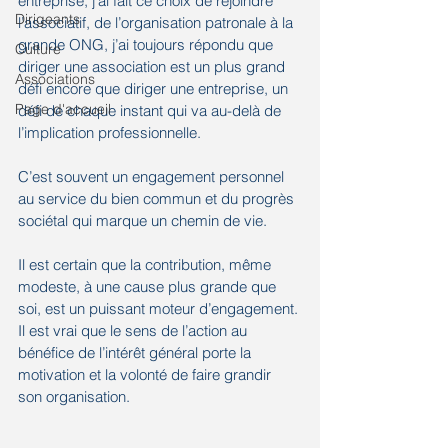
entreprise, j’ai fait ce choix de rejoindre 
Dirigeants
l’associatif, de l’organisation patronale à la 
grande ONG, j’ai toujours répondu que 
Culture
diriger une association est un plus grand 
Associations
défi encore que diriger une entreprise, un 
Page d'accueil
défi de chaque instant qui va au-delà de 
l’implication professionnelle. 
C’est souvent un engagement personnel 
au service du bien commun et du progrès 
sociétal qui marque un chemin de vie.
Il est certain que la contribution, même 
modeste, à une cause plus grande que 
soi, est un puissant moteur d’engagement. 
Il est vrai que le sens de l’action au 
bénéfice de l’intérêt général porte la 
motivation et la volonté de faire grandir 
son organisation.