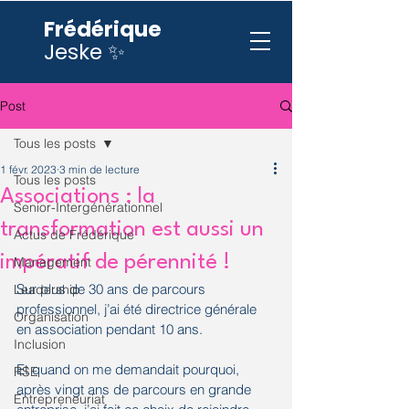
Frédérique
Jeske ✨
Post
Tous les posts
1 févr. 2023
3 min de lecture
Tous les posts
Associations : la
Senior-Intergénérationnel
transformation est aussi un
Actus de Frédérique
impératif de pérennité !
Management
Sur plus de 30 ans de parcours 
Leadership
professionnel, j’ai été directrice générale 
Organisation
en association pendant 10 ans. 
Inclusion
Et quand on me demandait pourquoi, 
RSE
après vingt ans de parcours en grande 
Entrepreneuriat