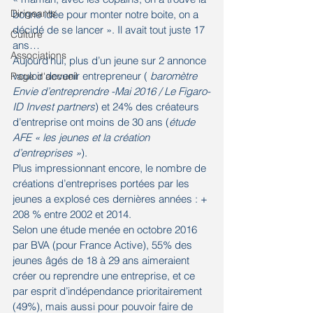
Dirigeants
bonne idée pour monter notre boite, on a 
décidé de se lancer ». Il avait tout juste 17 
Culture
ans…
Associations
Aujourd’hui, plus d’un jeune sur 2 annonce 
vouloir devenir entrepreneur (
 baromètre 
Page d'accueil
Envie d’entreprendre -Mai 2016 / Le Figaro-
ID Invest partners
) et 24% des créateurs 
d’entreprise ont moins de 30 ans (
étude 
AFE « les jeunes et la création 
d’entreprises »
).
Plus impressionnant encore, le nombre de 
créations d’entreprises portées par les 
jeunes a explosé ces dernières années : + 
208 % entre 2002 et 2014.
Selon une étude menée en octobre 2016 
par BVA (pour France Active), 55% des 
jeunes âgés de 18 à 29 ans aimeraient 
créer ou reprendre une entreprise, et ce 
par esprit d’indépendance prioritairement 
(49%), mais aussi pour pouvoir faire de 