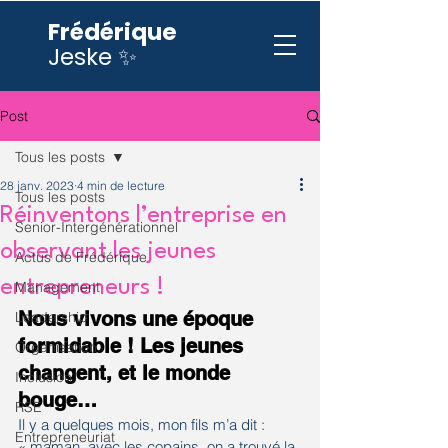
Frédérique
Jeske ✨
Post
Tous les posts
28 janv. 2023
4 min de lecture
Tous les posts
Réinventons l’entreprise en
Senior-Intergénérationnel
observant les jeunes
Actus de Frédérique
entrepreneurs !
Management
Nous vivons une époque 
Leadership
formidable ! Les jeunes 
Organisation
changent, et le monde 
Inclusion
bouge…
RSE
Il y a quelques mois, mon fils m’a dit : 
Entrepreneuriat
« maman, avec les copains, on a trouvé la 