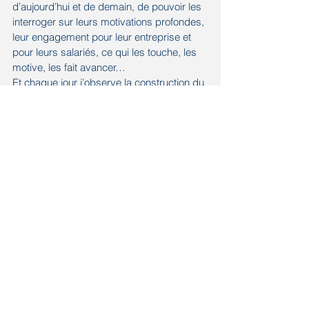
d’aujourd’hui et de demain, de pouvoir les 
interroger sur leurs motivations profondes, 
leur engagement pour leur entreprise et 
pour leurs salariés, ce qui les touche, les 
motive, les fait avancer…
Et chaque jour j’observe la construction du 
monde de demain : des valeurs 
entrepreneuriales et intrapreneuriales de 
plus en plus fortes et puissantes ; de la 
passion, de l’énergie, de l’audace à tous 
les étages ; des aspirations individuelles 
porteuses de sens…
Reste aux entreprises, de la PME au 
grand groupe, à s’adapter pour attirer et 
conserver ces nouveaux talents, pour 
imaginer une entreprise de demain dans 
laquelle le « vivre ensemble » et les 
valeurs entrepreneuriales porteront 
l’ambition de tous…
Et vous, êtes-vous 