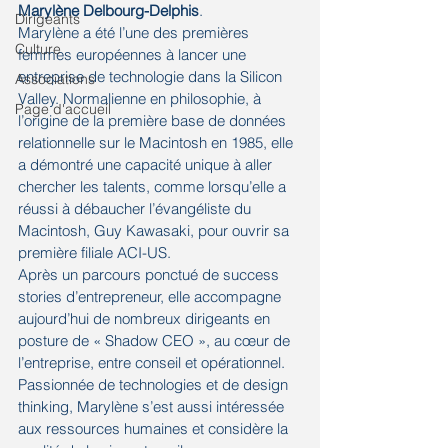
Marylène Delbourg-Delphis
.
Dirigeants
Marylène a été l’une des premières 
Culture
femmes européennes à lancer une 
entreprise de technologie dans la Silicon 
Associations
Valley. Normalienne en philosophie, à 
Page d'accueil
l’origine de la première base de données 
relationnelle sur le Macintosh en 1985, elle 
a démontré une capacité unique à aller 
chercher les talents, comme lorsqu’elle a 
réussi à débaucher l’évangéliste du 
Macintosh, Guy Kawasaki, pour ouvrir sa 
première filiale ACI-US.
Après un parcours ponctué de success 
stories d’entrepreneur, elle accompagne 
aujourd’hui de nombreux dirigeants en 
posture de « Shadow CEO », au cœur de 
l’entreprise, entre conseil et opérationnel.
Passionnée de technologies et de design 
thinking, Marylène s’est aussi intéressée 
aux ressources humaines et considère la 