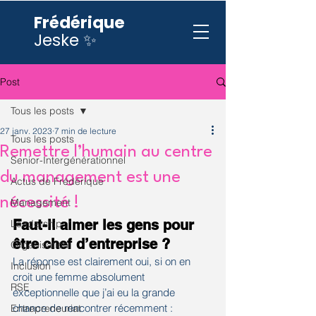
Frédérique
Jeske ✨
Post
Tous les posts
27 janv. 2023
7 min de lecture
Tous les posts
Remettre l’humain au centre
Senior-Intergénérationnel
du management est une
Actus de Frédérique
nécessité !
Management
Faut-il aimer les gens pour 
Leadership
être chef d’entreprise ? 
Organisation
La réponse est clairement oui, si on en 
Inclusion
croit une femme absolument 
RSE
exceptionnelle que j’ai eu la grande 
chance de rencontrer récemment : 
Entrepreneuriat