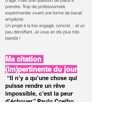
d'âge, mais une question de place à 
prendre. Trop de professionnels 
expérimentés vivent une forme de travail 
empêché. 
Un projet à la fois engagé, concret… et un 
peu décoiffant. Je vous en dis plus très 
bientôt !
Ma citation 
(im)pertinente du jour
 “Il n’y a qu’une chose qui 
puisse rendre un rêve 
impossible, c’est la peur 
d’échouer.” Paulo Coelho
 Ce mois-ci, j’ai reçu le
 Label Or
 de 
l’Association Française des Conférenciers 
Professionnels. Une reconnaissance 