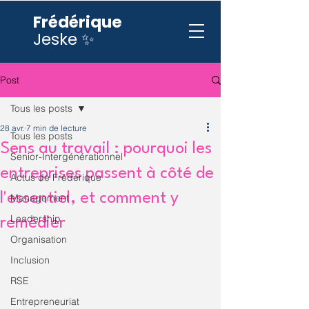
Frédérique
Jeske ✨
Post
Tous les posts
28 avr.
7 min de lecture
Tous les posts
Sens au travail : pourquoi les
Senior-Intergénérationnel
entreprises passent à côté de
Actus de Frédérique
l'essentiel, et comment y
Management
Leadership
remédier
Organisation
Inclusion
RSE
Entrepreneuriat