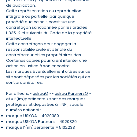
de publication.
Cette représentation ou reproduction
intégrale ou partielle, par quelque
procédé que ce soit, constitue une
contrefaçon sanctionnée par les articles
L.335-2 et suivants du Code de la propriété
intellectuelle.
Cette contrefaçon peut engager la
responsabilité civile et pénale du
contrefacteur et les propriétaires des
Contenus copiés pourraient intenter une
action en justice à son encontre.
Les marques éventuellement citées sur ce
site sont déposées par les sociétés qui en
sont propriétaires.
Par ailleurs, «
uskoa©
» «
uskoa Partners©
»
et « L’(im)pertinente » sont des marques
protégées et déposées à l’INPI, sous le
numéro national :
marque USKOA =
4920380
marque USKOA Partners =
4920320
marque l’(im)pertinente =
5132233