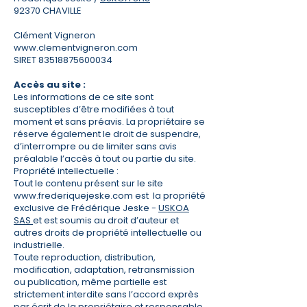
92370 CHAVILLE
Clément Vigneron
www.clementvigneron.com
SIRET
83518875600034
Accès au site :
Les informations de ce site sont
susceptibles d’être modifiées à tout
moment et sans préavis. La propriétaire se
réserve également le droit de suspendre,
d’interrompre ou de limiter sans avis
préalable l’accès à tout ou partie du site.
Propriété intellectuelle :
Tout le contenu présent sur le site
www.frederiquejeske.com
est la propriété
exclusive de Frédérique Jeske -
USKOA
SAS
et est soumis au droit d’auteur et
autres droits de propriété intellectuelle ou
industrielle.
Toute reproduction, distribution,
modification, adaptation, retransmission
ou publication, même partielle est
strictement interdite sans l’accord exprès
par écrit de la propriétaire et responsable