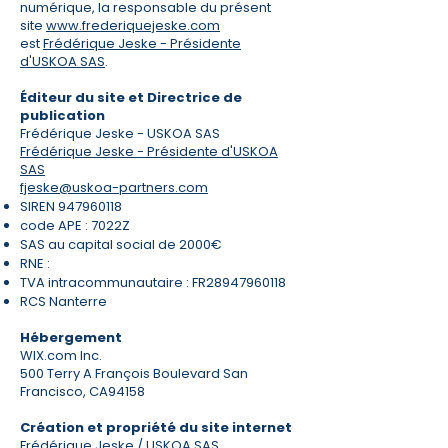
numérique, la responsable du présent
site
www.frederiquejeske.com
est
Frédérique Jeske - Présidente
d'USKOA SAS
.
Éditeur du site et Directrice de
publication
Frédérique Jeske - USKOA SAS
Frédérique Jeske - Présidente d'USKOA
SAS
fjeske@uskoa-partners.com
SIREN
947960118
code APE : 7022Z
SAS au capital social de 2000€
RNE :
TVA intracommunautaire : FR28947960118
RCS Nanterre
Hébergement
WIX.com Inc.
500 Terry A François Boulevard San
Francisco, CA94158
Création et propriété du site internet
Frédérique Jeske /
USKOA SAS