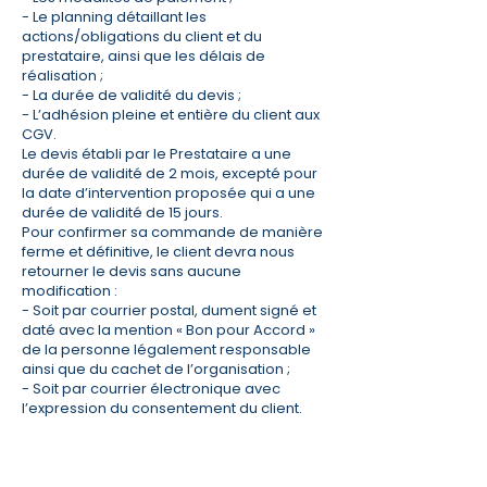
- Le planning détaillant les
actions/obligations du client et du
prestataire, ainsi que les délais de
réalisation ;
- La durée de validité du devis ;
- L’adhésion pleine et entière du client aux
CGV.
Le devis établi par le Prestataire a une
durée de validité de 2 mois, excepté pour
la date d’intervention proposée qui a une
durée de validité de 15 jours.
Pour confirmer sa commande de manière
ferme et définitive, le client devra nous
retourner le devis sans aucune
modification :
- Soit par courrier postal, dument signé et
daté avec la mention « Bon pour Accord »
de la personne légalement responsable
ainsi que du cachet de l’organisation ;
- Soit par courrier électronique avec
l’expression du consentement du client.
La commande ne sera validée qu’après
renvoi du devis ou du contrat, accepté et
signé, accompagné du règlement d’un
acompte équivalent à 50 % de la