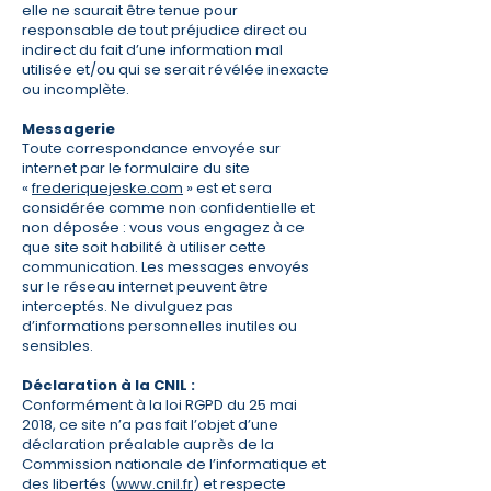
elle ne saurait être tenue pour
responsable de tout préjudice direct ou
indirect du fait d’une information mal
utilisée et/ou qui se serait révélée inexacte
ou incomplète.
Messagerie
Toute correspondance envoyée sur
internet par le formulaire du site
«
frederiquejeske.com
» est et sera
considérée comme non confidentielle et
non déposée : vous vous engagez à ce
que site soit habilité à utiliser cette
communication. Les messages envoyés
sur le réseau internet peuvent être
interceptés. Ne divulguez pas
d’informations personnelles inutiles ou
sensibles.
Déclaration à la CNIL :
Conformément à la loi RGPD du 25 mai
2018, ce site n’a pas fait l’objet d’une
déclaration préalable auprès de la
Commission nationale de l’informatique et
des libertés (
www.cnil.fr
) et respecte