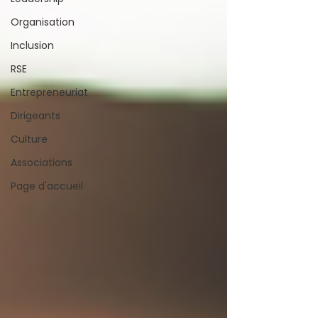
Organisation
Inclusion
RSE
Entrepreneuriat
Dirigeants
Culture
Associations
Page d'accueil