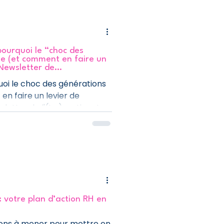
pourquoi le “choc des
e (et comment en faire un
 Newsletter de
s 2026
uoi le choc des générations
n faire un levier de
letter de l'(Im)pertinente,
 changent le monde du
s. Intergénérationnel,
ns du travail, sens,
 votre plan d’action RH en
ions à mener pour mettre en