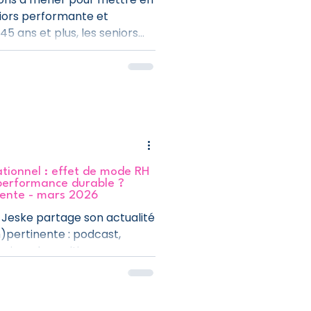
niors performante et
45 ans et plus, les seniors
ionnel : effet de mode RH
 performance durable ?
inente - mars 2026
e Jeske partage son actualité
m)pertinente : podcast,
rises de position,
anagers. Dans ce numéro :
ntergénérationnel n'est pas