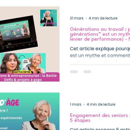
31 mars
4 min de lecture
Générations au travail : 
générations” est un myth
levier de performance) -
l'(Im)pertinente - 31 mar
Cet article explique pourq
est un mythe et comment e
performance. C'est la news
le podcast et la news qui
travail, une vérité à la foi
management, transformatio
engagement
1 mars
4 min de lecture
Engagement des seniors :
5 étapes
Cet article propose 5 act