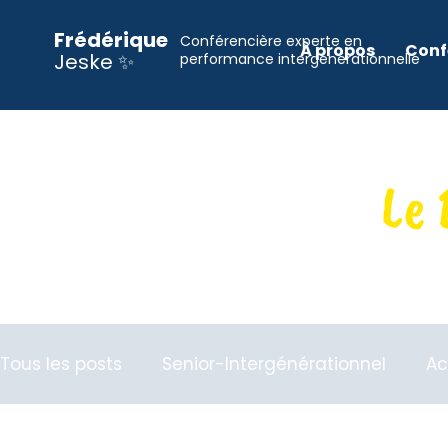
Frédérique
Conférencière experte en
À propos
Conf
Jeske ✨
performance intergénérationnelle
Le 
Tous les posts
Senior-Intergénérationnel
Ac
Organisation
Inclusion
RSE
Entrepre