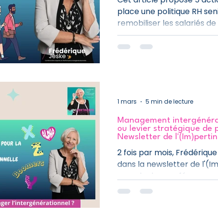
place une politique RH se
remobiliser les salariés de 
expérimentés.
1 mars
5 min de lecture
Management intergénérat
ou levier stratégique de
Newsletter de l'(Im)pert
2 fois par mois, Frédériqu
dans la newsletter de l'(I
agenda des conférences, p
recommandations RH et m
pourquoi le management i
une mode.