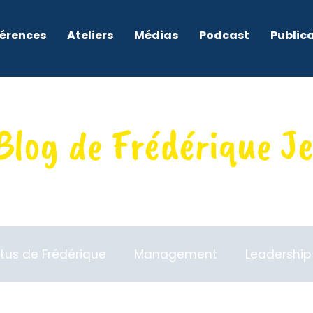
érences
Ateliers
Médias
Podcast
Public
Blog de Frédérique J
tus de Frédérique
Management
Leadership
neuriat
Dirigeants
Culture
Associations