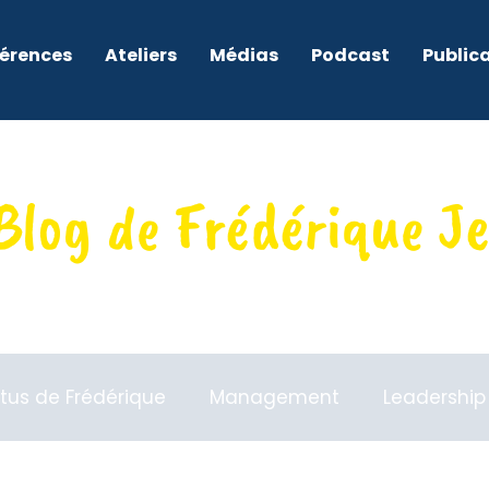
érences
Ateliers
Médias
Podcast
Public
Blog de Frédérique J
tus de Frédérique
Management
Leadership
neuriat
Dirigeants
Culture
Associations