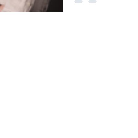
Frédérique J
iquejeske.com
Conférencière experte en perf
intergénérationnelle