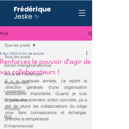
Frédérique
Jeske ✨
Post
Tous les posts
6 févr. 2023
3 min de lecture
Tous les posts
Renforcez le pouvoir d’agir de
Senior-Intergénérationnel
vos collaborateurs !
Actus de Frédérique
Il y a quelques années, j’ai rejoint la 
Management
direction générale d’une organisation 
Leadership
associative importante. Quand je suis 
arrivée, ma première action concrète, ça a 
Organisation
été de réunir les collaborateurs du siège 
Inclusion
pour faire connaissance et échanger, 
RSE
prendre la température.
Entrepreneuriat