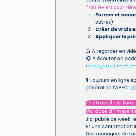
Trois leviers pour ré
Former et acco
autres)
Créer de vrais 
Appliquer le pri
📺 À regarder en vidé
🎧 À écouter en podc
management-a-la-f
🎙️ Toujours en ligne
général de l’APEC : 
h
Télétravail : le faux
Ma dose d’(im)pert
J’ai publié ce week-en
Et une confirmation 
Des managers de tous