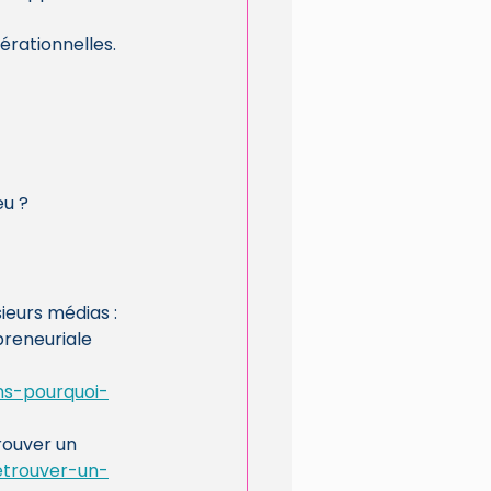
érationnelles.
eu ?
ieurs médias :
reneuriale 
ns-pourquoi-
rouver un 
etrouver-un-