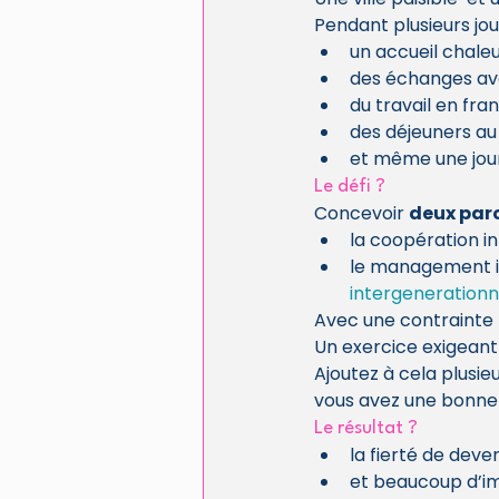
Pendant plusieurs jour
un accueil chale
des échanges ave
du travail en fra
des déjeuners au
et même une jour
Le défi ?
Concevoir 
deux par
la coopération i
le management i
intergenerationn
Avec une contrainte f
Un exercice exigeant 
Ajoutez à cela plusie
vous avez une bonne 
Le résultat ?
la fierté de deve
et beaucoup d’im