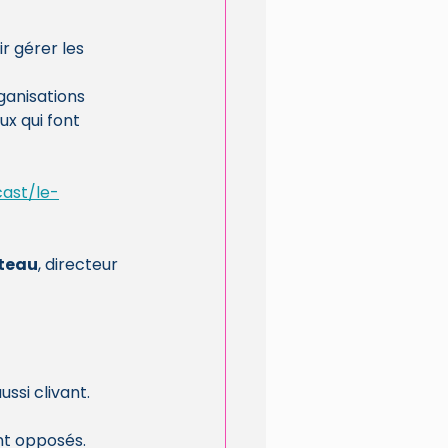
r gérer les 
ganisations
ux qui font
cast/le-
ateau
, directeur 
ussi clivant.
nt opposés.