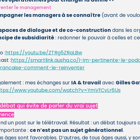
inventer le management
mpagner les managers à se connaître
 (avant de vouloi
espaces de dialogue et de co-construction
 dans les or
ncipe de subsidiarité
 : redonner le pouvoir à celles et ce
o :
https://youtu.be/ZTRg5ZRaLBw
ast :
https://smartlink.ausha.co/l-im-pertinente-le-pod
rancaise-comment-le-reinventer
 également : mes échanges sur 
IA & travail
 avec 
Gilles G
ttps://www.youtube.com/watch?v=YmVfCvLr6Us
 débat qui évite de parler du vrai sujet
inence
d un post sur le télétravail. Résultat : un débat toujours a
importante : 
ce n’est pas un sujet générationnel
.
 âges sont favorables. D’autres, de tous âges aussi, y so