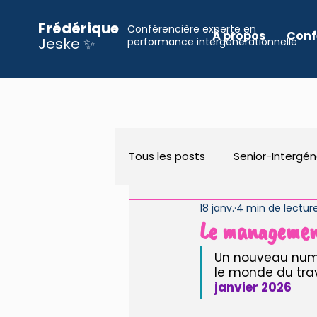
Frédérique
Conférencière experte en
À propos
Conf
Jeske ✨
performance intergénérationnelle
Tous les posts
Senior-Intergén
18 janv.
4 min de lectur
Organisation
Inclusion
Le management
Un nouveau numér
Page d'accueil
le monde du travai
janvier 2026