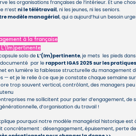
erve les organisations françaises de l’intérieur. Et une ch
e n’est 
ni le télétravail
, ni les jeunes, ni les seniors.
tre modèle managérial
, qui a aujourd’hui un besoin urge
nagement à la française
L’(Im)pertinente
capsule solo de 
L’(Im)pertinente
, je mets  les pieds dans 
 documenté  par le 
rapport IGAS 2025 sur les pratiques
 met en lumière la faiblesse structurelle du management d
s — et je le relie à ce que je constate chaque semaine sur 
e trop souvent vertical, contrôlant, des managers peu
outenu
ntreprises me sollicitent pour parler d’engagement, de 
énérationnelle, d’organisation du travail !
explique pourquoi notre modèle managérial historique est 
oduit concrètement : désengagement, épuisement, perte de 
 très opérationnels pour changer la donne >>