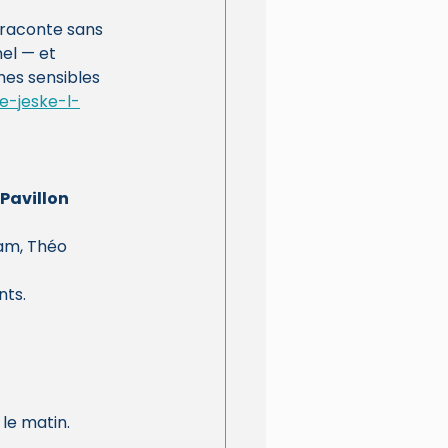
 raconte sans 
el — et 
mes sensibles 
e-jeske-l-
Pavillon 
am, Théo 
nts.
 le matin.