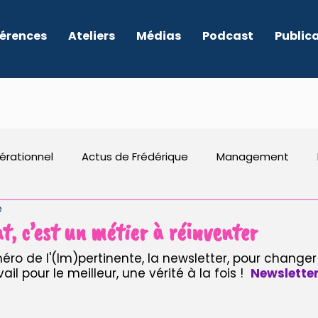
érences
Ateliers
Médias
Podcast
Public
érationnel
Actus de Frédérique
Management
e
RSE
Entrepreneuriat
Dirigeants
Culture
, c’est un métier à réinventer
o de l'(Im)pertinente, la newsletter, pour change
l pour le meilleur, une vérité à la fois !  
Newsletter