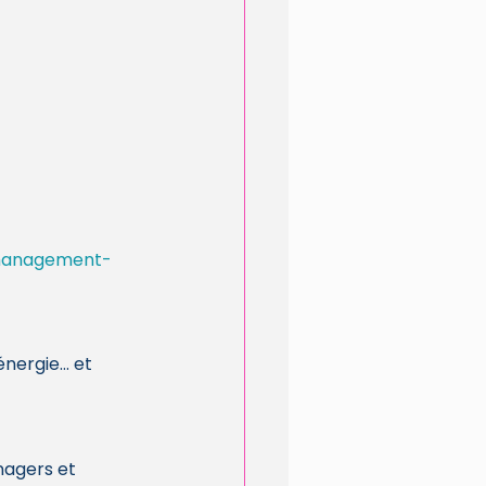
/management-
énergie… et 
nagers et 