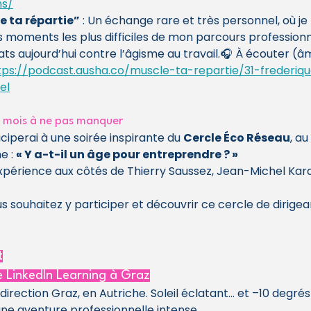
ns/
 ta répartie”
 : Un échange rare et très personnel, où je
es moments les plus difficiles de mon parcours professionn
ts aujourd’hui contre l’âgisme au travail.🎧 À écouter (â
tps://podcast.ausha.co/muscle-ta-repartie/31-frederiqu
el
e mois à ne pas manquer
ticiperai à une soirée inspirante du 
Cercle Éco Réseau
, au 
e : 
« Y a-t-il un âge pour entreprendre ? »
périence aux côtés de Thierry Saussez, Jean-Michel Kar
 souhaitez y participer et découvrir ce cercle de dirigea
t
de LinkedIn Learning à Graz
direction Graz, en Autriche. Soleil éclatant… et –10 degrés
t une aventure professionnelle intense.