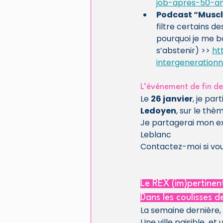
job-apres-50-a
Podcast “Muscle
filtre certains d
pourquoi je me ba
s’abstenir) >> 
ht
intergenerationn
L’événement de fin d
Le 
26 janvier
, je par
Ledoyen
, sur le thèm
Je partagerai mon ex
Leblanc
Contactez-moi si vous
Le REX (im)pertinen
Dans les coulisses 
La semaine dernière, 
Une ville paisible  e