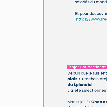
salariés du mond
Et pour découvrir
https://www.fr
Projet (im)pertinent
Depuis que je suis en
plaisir. 
Prochain proj
du Splendid
.
J’ai été sélectionnée
Mon sujet ?
« Choc d