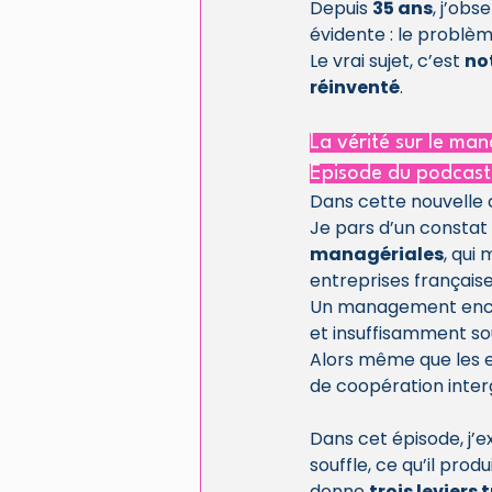
Depuis 
35 ans
, j’obs
évidente : le problèm
Le vrai sujet, c’est 
no
réinventé
.
La vérité sur le ma
Épisode du podcast 
Dans cette nouvelle 
Je pars d’un constat
managériales
, qui
entreprises française
Un management encor
et insuffisamment s
Alors même que les e
de coopération interg
Dans cet épisode, j’
souffle, ce qu’il pr
donne 
trois leviers