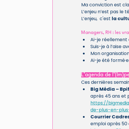
Ma conviction est clair
L’enjeu n’est pas le 
L’enjeu,  c'est 
la cul
Managers, RH : les vra
Ai-je réellemen
Suis-je à l’aise 
Mon organisation e
Ai-je été formé·
L’agenda de l’(Im)p
Ces dernières semaine
Big Média – Bpif
après 45 ans et 
https://bigmedi
de-plus-en-plu
Courrier Cadres 
emploi après 50 