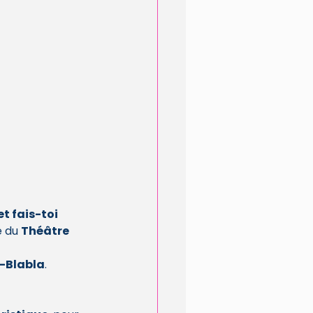
et fais-toi 
 du 
Théâtre 
i-Blabla
.