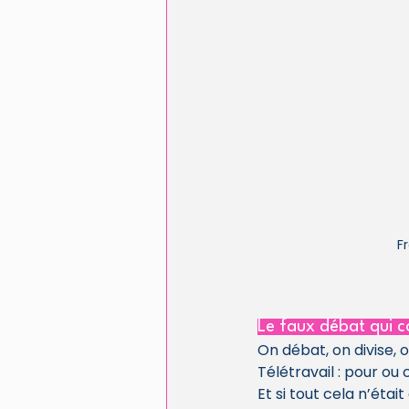
F
Le faux débat qui ca
On débat, on divise, o
Télétravail : pour ou
Et si tout cela n’était