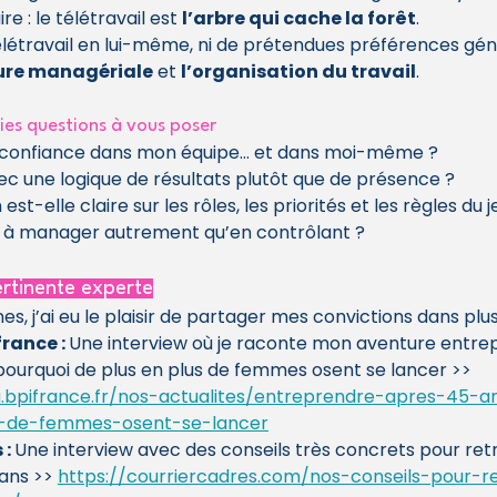
e : le télétravail est 
l’arbre qui cache la forêt
.
télétravail en lui-même, ni de prétendues préférences gén
ture managériale
 et 
l’organisation du travail
.
ies questions à vous poser
t confiance dans mon équipe… et dans moi-même ?
avec une logique de résultats plutôt que de présence ?
st-elle claire sur les rôles, les priorités et les règles du j
e à manager autrement qu’en contrôlant ?
ertinente experte
s, j’ai eu le plaisir de partager mes convictions dans plus
rance : 
Une interview où je raconte mon aventure entrep
pourquoi de plus en plus de femmes osent se lancer >> 
a.bpifrance.fr/nos-actualites/entreprendre-apres-45-a
s-de-femmes-osent-se-lancer
: 
Une interview avec des conseils très concrets pour ret
ans >> 
https://courriercadres.com/nos-conseils-pour-r