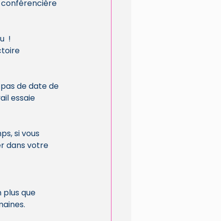
 conférencière 
  !
toire 
il essaie 
s, si vous 
r dans votre 
 plus que 
maines. 