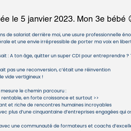
e le 5 janvier 2023. Mon 3e bébé 
ans de salariat derrière moi, une usure professionnelle é
rale et une envie irrépressible de porter ma voix en libert
it : A ton âge, quitter un super CDI pour entreprendre ? Tu
it pas une reconversion, c’était une réinvention 
le vide vertigineux ! 
je mesure le chemin parcouru : 
 rentable, en forte croissance et surtout >> 
sant et riche de rencontres humaines incroyables 
vec plus d’une cinquantaine d’entreprises engagées qui o
r avec une communauté de formateurs et coachs d’excell