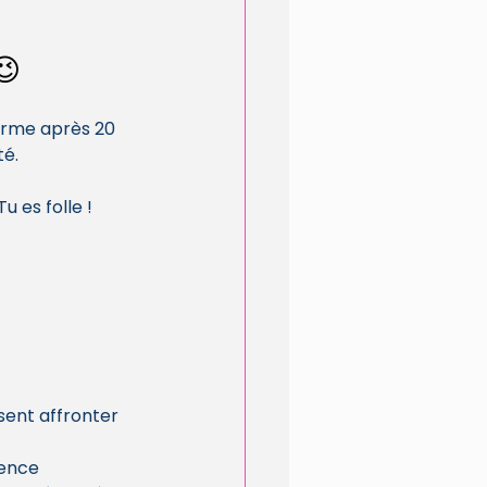
😉 
norme après 20 
é. 
 es folle ! 
sent affronter 
ence 