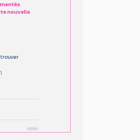
imentés 
te nouvelle 
etrouver 
m