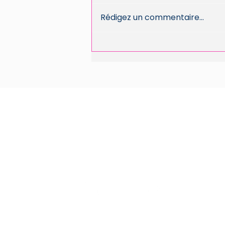
Rédigez un commentaire...
Individualiser sans diviser : ce que
l’enjeu générationnel change vraiment
dans l’expérience collaborateur
contact@freder
À propos de Frédérique