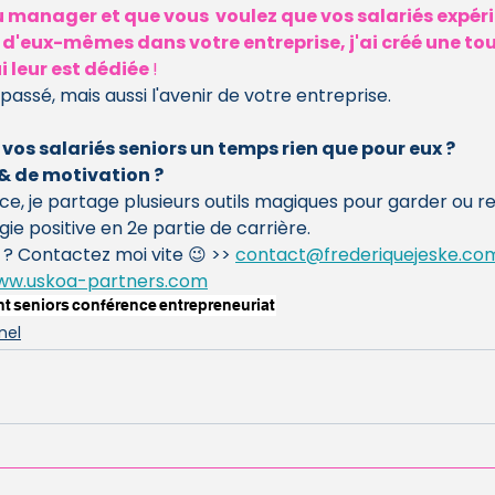
ou manager et que vous  voulez que vos salariés expér
 d'eux-mêmes dans votre entreprise, j'ai créé une tou
 leur est dédiée 
! 
 passé, mais aussi l'avenir de votre entreprise.
vos salariés seniors un temps rien que pour eux ? 
& de motivation ? 
e, je partage plusieurs outils magiques pour garder ou r
e positive en 2e partie de carrière.
s ? Contactez moi vite 😉 >> 
contact@frederiquejeske.co
ww.uskoa-partners.com
nt
seniors
conférence
entrepreneuriat
nel