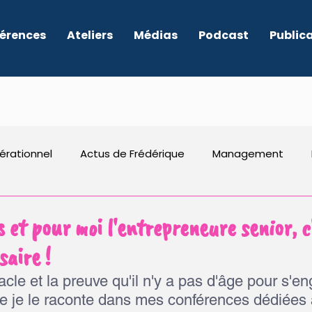
érences
Ateliers
Médias
Podcast
Public
érationnel
Actus de Frédérique
Management
RSE
Entrepreneuriat
Dirigeants
Culture
et pour moi l'entrepreneure senior, c
saire !
acle et la preuve qu'il n'y a pas d'âge pour s'en
e je le raconte dans mes conférences dédiées 