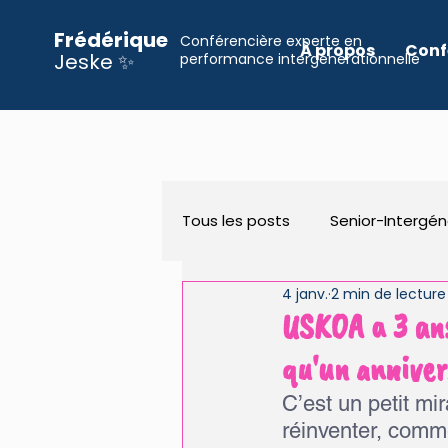
Frédérique
Conférencière experte en
À propos
Conf
Jeske ✨
performance intergénérationnelle
Tous les posts
Senior-Intergén
4 janv.
2 min de lecture
Organisation
Inclusion
USKOA a 3 ans 
qu'un anniver
Page d'accueil
C’est un petit mir
réinventer, comm